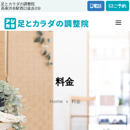
足とカラダの調整院
電話
ご予約
高座渋谷駅西口徒歩2分
トップ
メニュー
制作の流れ
料金
料金
Home
料金
医院紹介
よくある質問